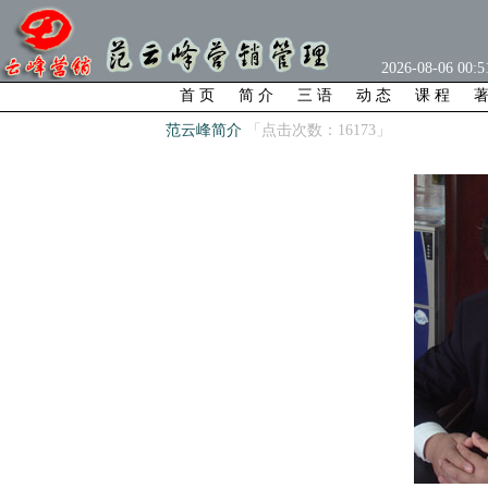
2026-08-06 00
首 页
简 介
三 语
动 态
课 程
著
范云峰简介
「点击次数：16173」