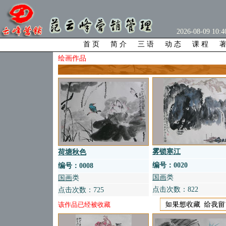
2026-08-09 10
首 页
简 介
三 语
动 态
课 程
著
绘画作品
雾锁寒江
荷塘秋色
编号：
0020
编号：
0008
国画
类
国画
类
点击次数：822
点击次数：725
该作品已经被收藏